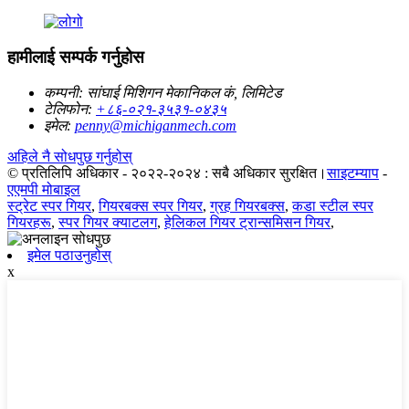
हामीलाई सम्पर्क गर्नुहोस
कम्पनी:
सांघाई मिशिगन मेकानिकल कं, लिमिटेड
टेलिफोन:
+८६-०२१-३५३१-०४३५
इमेल:
penny@michiganmech.com
अहिले नै सोधपुछ गर्नुहोस्
© प्रतिलिपि अधिकार - २०२२-२०२४ : सबै अधिकार सुरक्षित।
साइटम्याप
-
एएमपी मोबाइल
स्ट्रेट स्पर गियर
,
गियरबक्स स्पर गियर
,
ग्रह गियरबक्स
,
कडा स्टील स्पर
गियरहरू
,
स्पर गियर क्याटलग
,
हेलिकल गियर ट्रान्समिसन गियर
,
इमेल पठाउनुहोस्
x