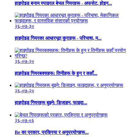
हाइपोइड बनाम स्पाइरल बेभल गियरहरू - अफसेट, होइन...
२६-०७-३०
हाइपोइड गियरका आधारभूत कुराहरू - परिभाषा, म...
२६-०७-२०
हाइपोइड गियरबक्सहरू: तिनीहरू के हुन् र कहाँ...
२६-०७-२०
हाइपोइड गियरहरू बुझ्ने: डिजाइन, फाइदा...
२६-०७-०६
Be का प्रकार, प्रक्रिया र अनुप्रयोगहरू...