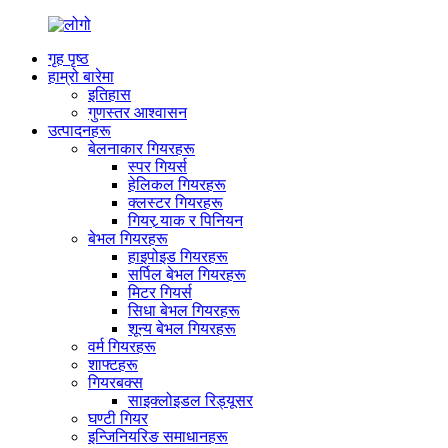
गृह पृष्ठ
हाम्रो बारेमा
इतिहास
गुणस्तर आश्वासन
उत्पादनहरू
बेलनाकार गियरहरू
स्पर गियर्स
हेलिकल गियरहरू
क्लस्टर गियरहरू
गियर र्‍याक र पिनियन
बेभल गियरहरू
हाइपोइड गियरहरू
सर्पिल बेभल गियरहरू
मिटर गियर्स
सिधा बेभल गियरहरू
शून्य बेभल गियरहरू
वर्म गियरहरू
शाफ्टहरू
गियरबक्स
साइक्लोइडल रिड्यूसर
घण्टी गियर
इन्जिनियरिङ समाधानहरू