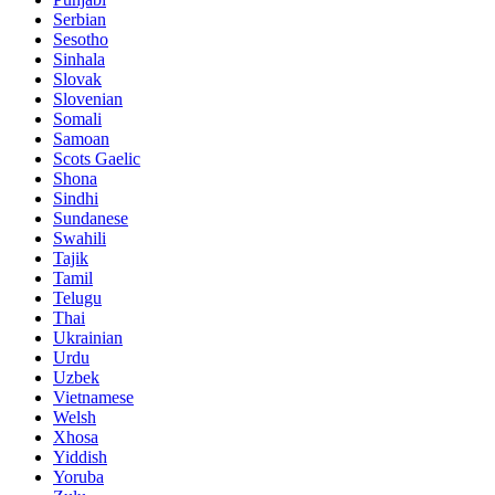
Serbian
Sesotho
Sinhala
Slovak
Slovenian
Somali
Samoan
Scots Gaelic
Shona
Sindhi
Sundanese
Swahili
Tajik
Tamil
Telugu
Thai
Ukrainian
Urdu
Uzbek
Vietnamese
Welsh
Xhosa
Yiddish
Yoruba