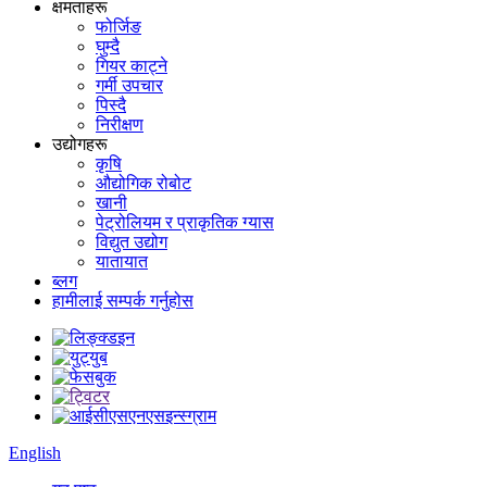
क्षमताहरू
फोर्जिङ
घुम्दै
गियर काट्ने
गर्मी उपचार
पिस्दै
निरीक्षण
उद्योगहरू
कृषि
औद्योगिक रोबोट
खानी
पेट्रोलियम र प्राकृतिक ग्यास
विद्युत उद्योग
यातायात
ब्लग
हामीलाई सम्पर्क गर्नुहोस
English