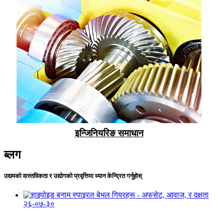
इन्जिनियरिङ समाधान
ब्लग
उद्यमको वास्तविकता र उद्योगको प्रवृत्तिमा ध्यान केन्द्रित गर्नुहोस्
२६-०७-३०