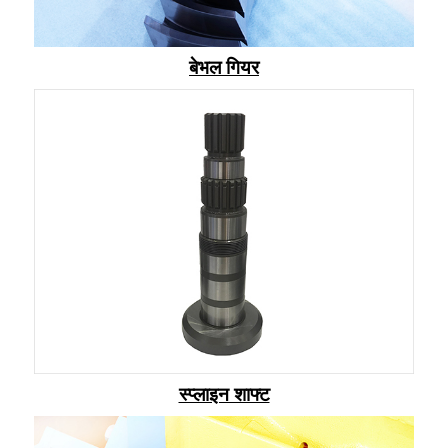
बेभल गियर
स्प्लाइन शाफ्ट