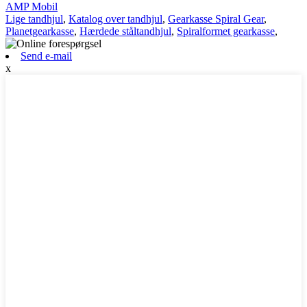
AMP Mobil
Lige tandhjul
,
Katalog over tandhjul
,
Gearkasse Spiral Gear
,
Planetgearkasse
,
Hærdede ståltandhjul
,
Spiralformet gearkasse
,
Send e-mail
x