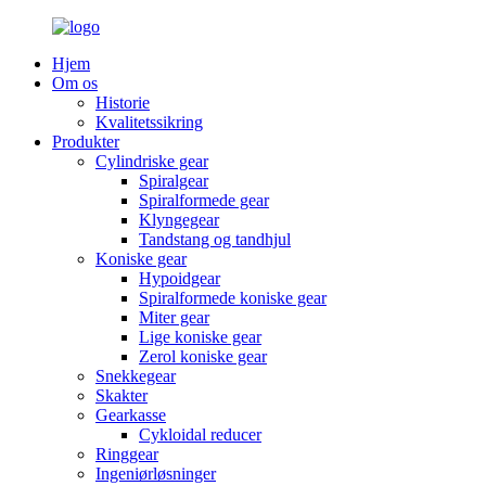
Hjem
Om os
Historie
Kvalitetssikring
Produkter
Cylindriske gear
Spiralgear
Spiralformede gear
Klyngegear
Tandstang og tandhjul
Koniske gear
Hypoidgear
Spiralformede koniske gear
Miter gear
Lige koniske gear
Zerol koniske gear
Snekkegear
Skakter
Gearkasse
Cykloidal reducer
Ringgear
Ingeniørløsninger