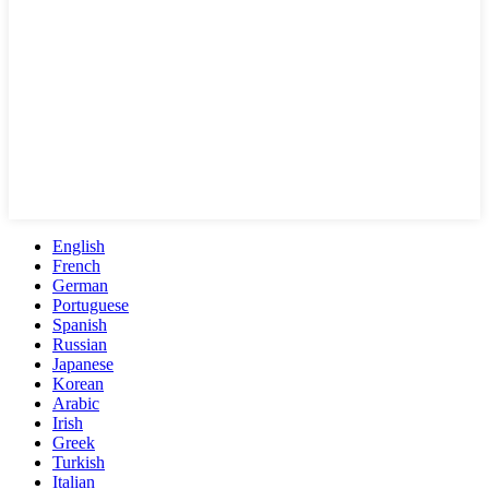
English
French
German
Portuguese
Spanish
Russian
Japanese
Korean
Arabic
Irish
Greek
Turkish
Italian