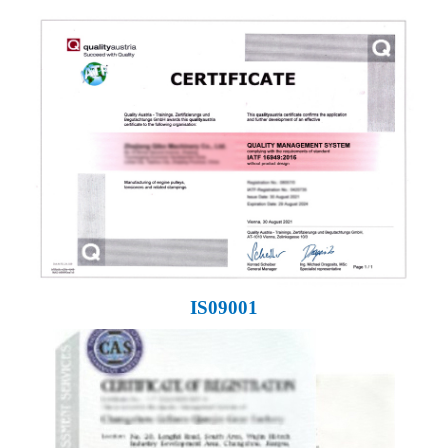
IS09001