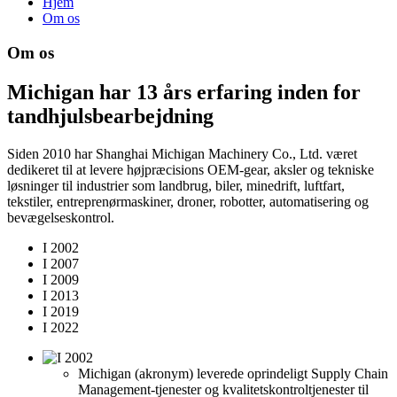
Hjem
Om os
Om os
Michigan har 13 års erfaring inden for
tandhjulsbearbejdning
Siden 2010 har Shanghai Michigan Machinery Co., Ltd. været
dedikeret til at levere højpræcisions OEM-gear, aksler og tekniske
løsninger til industrier som landbrug, biler, minedrift, luftfart,
tekstiler, entreprenørmaskiner, droner, robotter, automatisering og
bevægelseskontrol.
I 2002
I 2007
I 2009
I 2013
I 2019
I 2022
Michigan (akronym) leverede oprindeligt Supply Chain
Management-tjenester og kvalitetskontroltjenester til