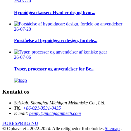
26-07-20
Hypoidgearkasser: Hvad er de, og hvor...
26-07-20
Forståelse af hypoidgear: design, fordele...
26-07-06
Typer, processer og anvendelser for Be...
Kontakt os
Selskab:
Shanghai Michigan Mekaniske Co., Ltd.
Tlf.:
+86-021-3531-0435
E-mail:
penny@michiganmech.com
FORESPØRG NU
© Ophavsret - 2022-2024: Alle rettigheder forbeholdes.
Sitemap
-