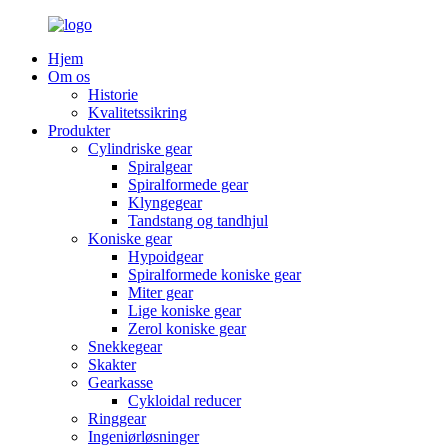
Hjem
Om os
Historie
Kvalitetssikring
Produkter
Cylindriske gear
Spiralgear
Spiralformede gear
Klyngegear
Tandstang og tandhjul
Koniske gear
Hypoidgear
Spiralformede koniske gear
Miter gear
Lige koniske gear
Zerol koniske gear
Snekkegear
Skakter
Gearkasse
Cykloidal reducer
Ringgear
Ingeniørløsninger