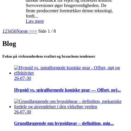
direkte feedback fra vejen og forbedret kontrol.
Servoversioner øger brugervenligheden. De
fleste producenter foretrækker denne teknologi,
fordi...
Læs mere
1
2
3
4
5
6
Næste >
>>
Side 1 / 8
Blog
Fokus på virksomhedens realitet og branchens tendenser
26-07-30
Hypoid vs. spiralformede koniske gear — Offset, nej...
26-07-30
Grundlæggende om hypoidgear – definition, mig...