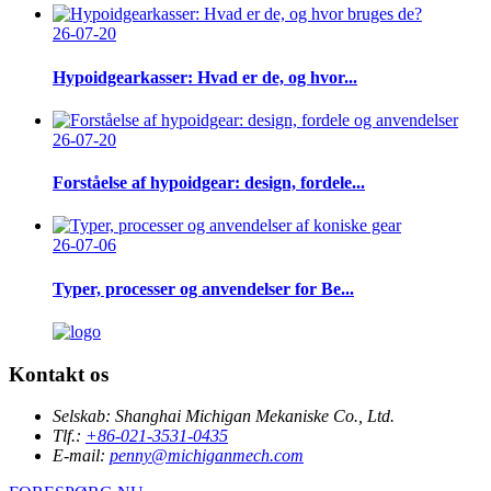
26-07-20
Hypoidgearkasser: Hvad er de, og hvor...
26-07-20
Forståelse af hypoidgear: design, fordele...
26-07-06
Typer, processer og anvendelser for Be...
Kontakt os
Selskab:
Shanghai Michigan Mekaniske Co., Ltd.
Tlf.:
+86-021-3531-0435
E-mail:
penny@michiganmech.com