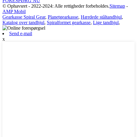
FORESPØRG NU
© Ophavsret - 2022-2024: Alle rettigheder forbeholdes.
Sitemap
-
AMP Mobil
Gearkasse Spiral Gear
,
Planetgearkasse
,
Hærdede ståltandhjul
,
Katalog over tandhjul
,
Spiralformet gearkasse
,
Lige tandhjul
,
Send e-mail
x