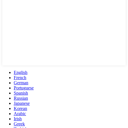
English
French
German
Portuguese
Spanish
Russian
Japanese
Korean
Arabic
Irish
Greek