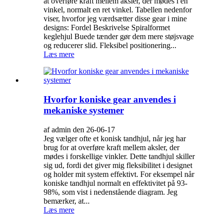
at overføre kraft mellem aksler, der mødes i en
vinkel, normalt en ret vinkel. Tabellen nedenfor
viser, hvorfor jeg værdsætter disse gear i mine
designs: Fordel Beskrivelse Spiralformet
keglehjul Buede tænder gør dem mere støjsvage
og reducerer slid. Fleksibel positionering...
Læs mere
Hvorfor koniske gear anvendes i
mekaniske systemer
af admin den 26-06-17
Jeg vælger ofte et konisk tandhjul, når jeg har
brug for at overføre kraft mellem aksler, der
mødes i forskellige vinkler. Dette tandhjul skiller
sig ud, fordi det giver mig fleksibilitet i designet
og holder mit system effektivt. For eksempel når
koniske tandhjul normalt en effektivitet på 93-
98%, som vist i nedenstående diagram. Jeg
bemærker, at...
Læs mere