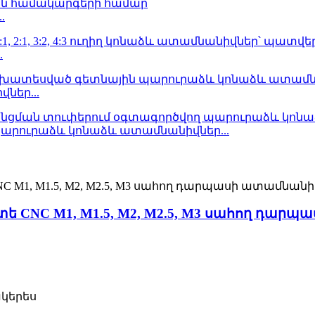
.
.
ներ...
պարուրաձև կոնաձև ատամնանիվներ...
ե CNC M1, M1.5, M2, M2.5, M3 սահող դա
ակերես