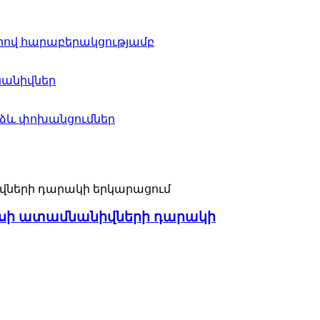
րպասի ատամնանիվների դարակի