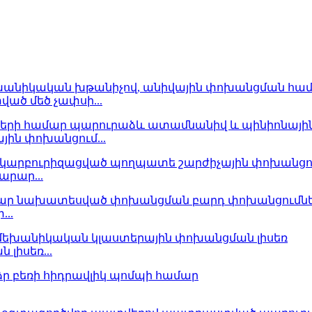
ծ մեծ չափսի...
ին փոխանցում...
րար...
..
լիսեռ...