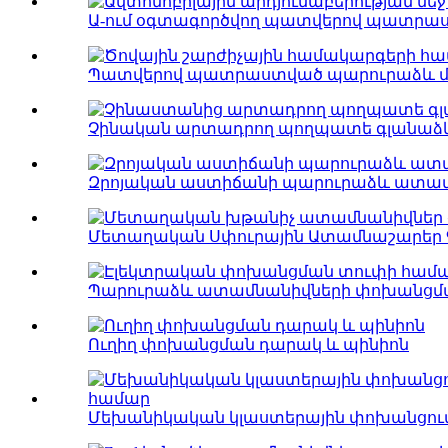
Ա-ում օգտագործվող պատվերով պատրաս
Պատվերով պատրաստված պարուրաձև մեխ
Չինական արտադրող պողպատե գլանաձև.
Զրոյական աստիճանի պարուրաձև ատամն
Մետաղական Սփուրային Ատամնաշարեր Գ
Պարուրաձև ատամնանիվների փոխանցման
Ուղիղ փոխանցման դարակ և պինիոն
Մեխանիկական կլաստերային փոխանցումն