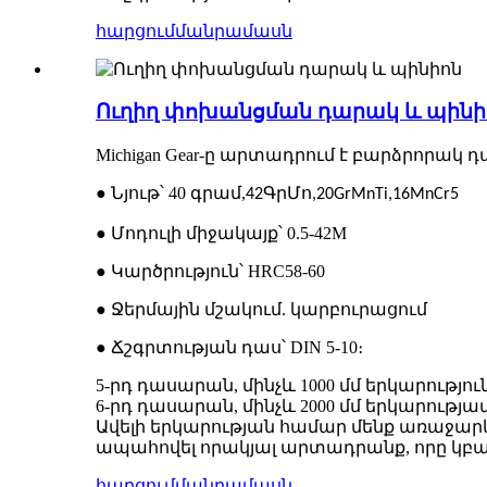
հարցում
մանրամասն
Ուղիղ փոխանցման դարակ և պինի
Michigan Gear-ը արտադրում է բարձրորա
● Նյութ՝ 40 գրամ,
42ԳրՄո,
20GrMnTi,
16MnCr5
● Մոդուլի միջակայք՝ 0.5-42M
● Կարծրություն՝ HRC58-60
● Ջերմային մշակում. կարբուրացում
● Ճշգրտության դաս՝ DIN 5-10։
5-րդ դասարան, մինչև 1000 մմ երկարությու
6-րդ դասարան, մինչև 2000 մմ երկարությա
Ավելի երկարության համար մենք առաջարկ
ապահովել որակյալ արտադրանք, որը կբ
հարցում
մանրամասն