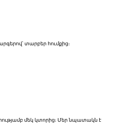
արգերով՝ տարբեր հումքից։
րությամբ մեկ կտորից։ Մեր նպատակն է