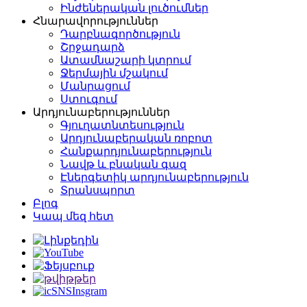
Ինժեներական լուծումներ
Հնարավորություններ
Դարբնագործություն
Շրջադարձ
Ատամնաշարի կտրում
Ջերմային մշակում
Մանրացում
Ստուգում
Արդյունաբերություններ
Գյուղատնտեսություն
Արդյունաբերական ռոբոտ
Հանքարդյունաբերություն
Նավթ և բնական գազ
Էներգետիկ արդյունաբերություն
Տրանսպորտ
Բլոգ
Կապ մեզ հետ