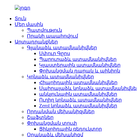
Տուն
Մեր մասին
Պատմություն
Որակի ապահովում
Արտադրանքներ
Գլանաձև ատամնանիվներ
Սփուր Գըրս
Պարուրաձև ատամնանիվներ
Կլաստերային ատամնանիվներ
Փոխանցման դարակ և պինիոն
Կոնաձև ատամնանիվներ
Հիպոիդային ատամնանիվներ
Սպիրալաձև կոնաձև ատամնանիվնե
անկյունային ատամնանիվներ
Ուղիղ կոնաձև ատամնանիվներ
Zerol կոնաձև ատամնանիվներ
Որդանման մեխանիզմներ
Շաֆտներ
Փոխանցման տուփ
Ցիկլոիդային ռեդուկտոր
Օղակաձև մեխանիզմ