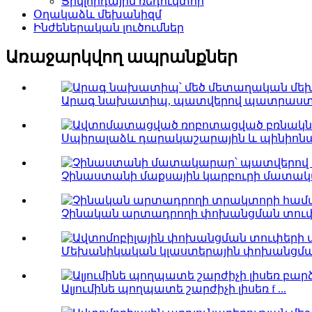
Ցիկլոիդային ռեդուկտոր
Օղակաձև մեխանիզմ
Ինժեներական լուծումներ
Առաջարկվող ապրանքներ
Արագ նախատիպ, պատվերով պատրաստվա
Սպիրալաձև դարակաշարային և պինիոնայ
Չինաստանի մաքսային կարբուրի մատակա
Չինական արտադրողի փոխանցման տուփ.
Մեխանիկական կլաստերային փոխանցման 
Ալյումինե պողպատե շարժիչի լիսեռ f ...