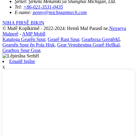
Şîrket:
Şîrketa Mekanîkî ya Shanghai Michigan, Ltd.
Tel:
+86-021-3531-0435
E-name:
penny@michiganmech.com
NIHA PIRSÊ BIKIN
© Mafê Kopîkirinê - 2022-2024: Hemû Maf Parastî ne.
Nexşeya
Malperê
-
AMP Mobîl
Kataloga Gearên Spur
,
Gearê Rast Spur
,
Gearboxa Gerstêrkî
,
Gearsên Spur ên Pola Hişk
,
Gear Veguhestina Gearê Helîkal
,
Gearbox Spur Gear
,
Emailê bişîne
x