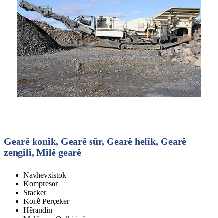
Gearê konîk, Gearê sûr, Gearê helîk, Gearê
zengilî, Mîlê gearê
Navhevxistok
Kompresor
Stacker
Konê Perçeker
Hêrandin