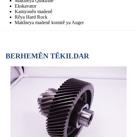
Makîneya Qulkirinê
Ekskavator
Kamyonên madenê
Rêya Hard Rock
Makîneya madenê komirê ya Auger
BERHEMÊN TÊKILDAR