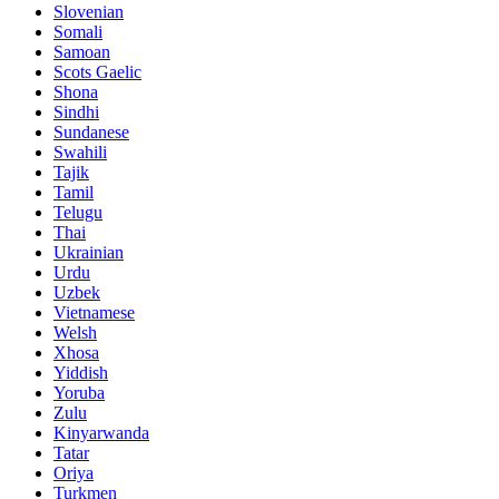
Slovenian
Somali
Samoan
Scots Gaelic
Shona
Sindhi
Sundanese
Swahili
Tajik
Tamil
Telugu
Thai
Ukrainian
Urdu
Uzbek
Vietnamese
Welsh
Xhosa
Yiddish
Yoruba
Zulu
Kinyarwanda
Tatar
Oriya
Turkmen