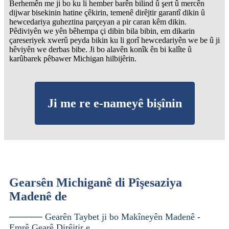
Berhemên me ji bo ku li hember barên bilind û şert û mercên
dijwar bisekinin hatine çêkirin, temenê dirêjtir garantî dikin û
hewcedariya guheztina parçeyan a pir caran kêm dikin.
Pêdiviyên we yên bêhempa çi dibin bila bibin, em dikarin
çareseriyek xwerû peyda bikin ku li gorî hewcedariyên we be û ji
hêviyên we derbas bibe. Ji bo alavên konîk ên bi kalîte û
karûbarek pêbawer Michigan hilbijêrin.
Ji me re e-nameyê bişînin
Gearsên Michiganê di Pîşesaziya
Madenê de
───── Gearên Taybet ji bo Makîneyên Madenê -
Emrê Gearê Dirêjtir e