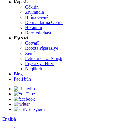
Kapasîte
Çêkirin
Zivirandin
Birîna Gearê
Dermankirina Germê
Hêrandin
Berçavderbasî
Pîşesazî
Cotyarî
Robota Pîşesaziyê
Zemî
Petrol û Gaza Siruştî
Pîşesaziya Hêzê
Neqilkirin
Blog
Paqij bûn
English