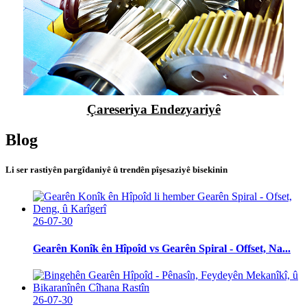
Çareseriya Endezyariyê
Blog
Li ser rastiyên pargîdaniyê û trendên pîşesaziyê bisekinin
26-07-30
Gearên Konîk ên Hîpoîd vs Gearên Spiral - Offset, Na...
26-07-30