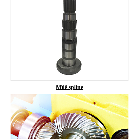
Mîlê spline