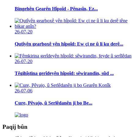
Bingehên Gearên Hîpoîd - Pênasîn, Ez...
26-07-20
Qutîyên gearboxê yên hîpoîd: Ew çi ne û li ku derê...
26-07-20
Têgihîştina gerîdeyên hîpoîd: sêwirandin, sûd ...
26-07-06
Cure, Pêvajo, û Serlêdanên ji bo Be...
Paqij bûn