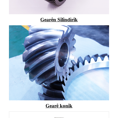
Gearên Sîlîndirîk
Gearê konîk