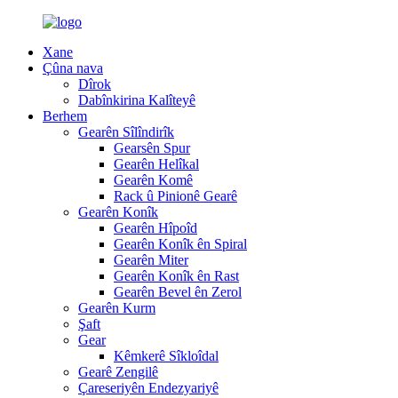
Xane
Çûna nava
Dîrok
Dabînkirina Kalîteyê
Berhem
Gearên Sîlîndirîk
Gearsên Spur
Gearên Helîkal
Gearên Komê
Rack û Pinionê Gearê
Gearên Konîk
Gearên Hîpoîd
Gearên Konîk ên Spiral
Gearên Miter
Gearên Konîk ên Rast
Gearên Bevel ên Zerol
Gearên Kurm
Şaft
Gear
Kêmkerê Sîkloîdal
Gearê Zengilê
Çareseriyên Endezyariyê