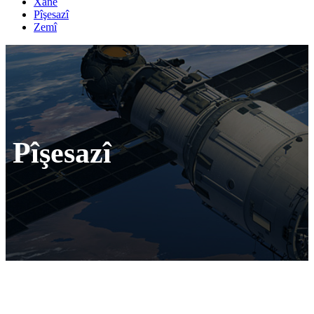
Xane
Pîşesazî
Zemî
Pîşesazî