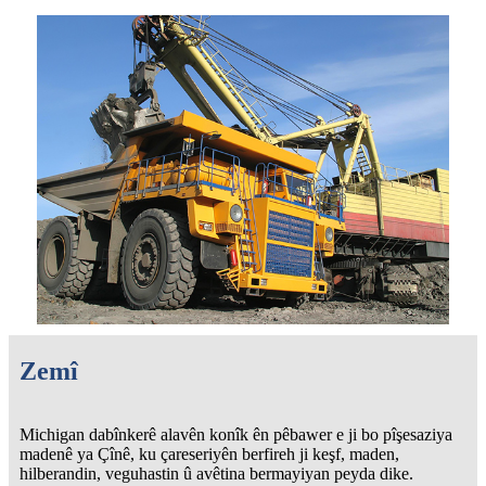
Zemî
Michigan dabînkerê alavên konîk ên pêbawer e ji bo pîşesaziya
madenê ya Çînê, ku çareseriyên berfireh ji keşf, maden,
hilberandin, veguhastin û avêtina bermayiyan peyda dike.