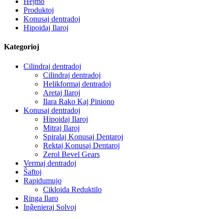
Hejmo
Produktoj
Konusaj dentradoj
Hipoidaj Ilaroj
Kategorioj
Cilindraj dentradoj
Cilindraj dentradoj
Helikformaj dentradoj
Aretaj Ilaroj
Ilara Rako Kaj Piniono
Konusaj dentradoj
Hipoidaj Ilaroj
Mitraj Ilaroj
Spiralaj Konusaj Dentaroj
Rektaj Konusaj Dentaroj
Zerol Bevel Gears
Vermaj dentradoj
Ŝaftoj
Rapidumujo
Cikloida Reduktilo
Ringa Ilaro
Inĝenieraj Solvoj