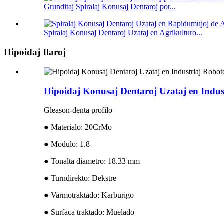
Grunditaj Spiralaj Konusaj Dentaroj por...
Spiralaj Konusaj Dentaroj Uzataj en Agrikulturo...
Hipoidaj Ilaroj
Hipoidaj Konusaj Dentaroj Uzataj en Indus
Gleason-denta profilo
● Materialo: 20CrMo
● Modulo: 1.8
● Tonalta diametro: 18.33 mm
● Turndirekto: Dekstre
● Varmotraktado: Karburigo
● Surfaca traktado: Muelado