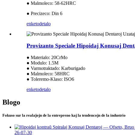
● Malmoleco: 58-62HRC
● Precizeco: Din 6
enketo
detalo
Provizanto Speciale Hipoidaj Konusaj Dent
● Materialo: 20CrMo
● Modulo: 1.5M
● Varmotraktado: Karburigado
● Malmoleco: 58HRC
● Toleremo-Klaso: ISO6
enketo
detalo
Blogo
Fokuso sur la realaĵojn de la entrepreno kaj la tendencojn de la industrio
26-07-30