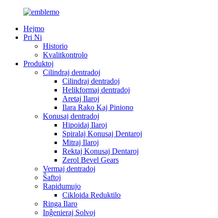
Hejmo
Pri Ni
Historio
Kvalitkontrolo
Produktoj
Cilindraj dentradoj
Cilindraj dentradoj
Helikformaj dentradoj
Aretaj Ilaroj
Ilara Rako Kaj Piniono
Konusaj dentradoj
Hipoidaj Ilaroj
Spiralaj Konusaj Dentaroj
Mitraj Ilaroj
Rektaj Konusaj Dentaroj
Zerol Bevel Gears
Vermaj dentradoj
Ŝaftoj
Rapidumujo
Cikloida Reduktilo
Ringa Ilaro
Inĝenieraj Solvoj