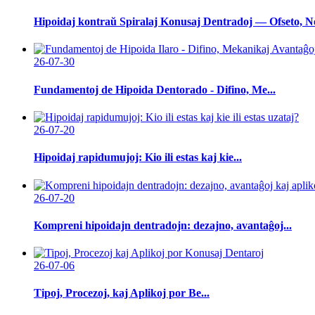
Hipoidaj kontraŭ Spiralaj Konusaj Dentradoj — Ofseto, Ne
26-07-30
Fundamentoj de Hipoida Dentorado - Difino, Me...
26-07-20
Hipoidaj rapidumujoj: Kio ili estas kaj kie...
26-07-20
Kompreni hipoidajn dentradojn: dezajno, avantaĝoj...
26-07-06
Tipoj, Procezoj, kaj Aplikoj por Be...