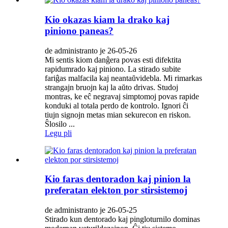
Kio okazas kiam la drako kaj
piniono paneas?
de administranto je 26-05-26
Mi sentis kiom danĝera povas esti difektita
rapidumrado kaj piniono. La stirado subite
fariĝas malfacila kaj neantaŭvidebla. Mi rimarkas
strangajn bruojn kaj la aŭto drivas. Studoj
montras, ke eĉ negravaj simptomoj povas rapide
konduki al totala perdo de kontrolo. Ignori ĉi
tiujn signojn metas mian sekurecon en riskon.
Ŝlosilo ...
Legu pli
Kio faras dentoradon kaj pinion la
preferatan elekton por stirsistemoj
de administranto je 26-05-25
Stirado kun dentorado kaj pingloturnilo dominas