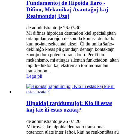
Fundamentoj de Hipoida Ilaro -
Difino, Mekanikaj Avantaĝoj kaj
Realmondaj Uzoj
de administranto je 26-07-30
Mi difinas hipoidan dentradon kiel specialigitan
ortangulan variaĵon de spirala konusa dentrado
kun ne-intersekcantaj aksoj. Ĉi tiu unika ŝafto-
dekliniĝo kreas pli grandajn dentajn kontaktajn
zonojn dum potenco-transdono. Per ĉi tiu
mekanismo, mi atingas silentan funkciadon, altan
rapidredukton kaj ekstreman tordmomantan
transdonon...
Legu pli
Hipoidaj rapidumujoj: Kio ili estas
kaj kie ili estas uzataj?
de administranto je 26-07-20
Mi trovas, ke hipoida dentrado transdonas
potencon glate inter ŝaftoj, kiuj ne renkontiĝas aŭ