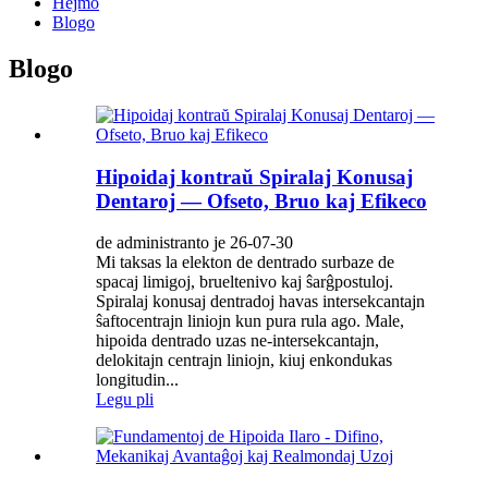
Hejmo
Blogo
Blogo
Hipoidaj kontraŭ Spiralaj Konusaj
Dentaroj — Ofseto, Bruo kaj Efikeco
de administranto je 26-07-30
Mi taksas la elekton de dentrado surbaze de
spacaj limigoj, brueltenivo kaj ŝarĝpostuloj.
Spiralaj konusaj dentradoj havas intersekcantajn
ŝaftocentrajn liniojn kun pura rula ago. Male,
hipoida dentrado uzas ne-intersekcantajn,
delokitajn centrajn liniojn, kiuj enkondukas
longitudin...
Legu pli