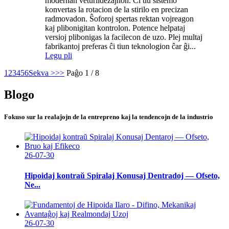
modernan veturildezajnon. Ĉi tiu sistemo
konvertas la rotacion de la stirilo en precizan
radmovadon. Ŝoforoj spertas rektan vojreagon
kaj plibonigitan kontrolon. Potence helpataj
versioj plibonigas la facilecon de uzo. Plej multaj
fabrikantoj preferas ĉi tiun teknologion ĉar ĝi...
Legu pli
1
2
3
4
5
6
Sekva >
>>
Paĝo 1 / 8
Blogo
Fokuso sur la realaĵojn de la entrepreno kaj la tendencojn de la industrio
26-07-30
Hipoidaj kontraŭ Spiralaj Konusaj Dentradoj — Ofseto,
Ne...
26-07-30