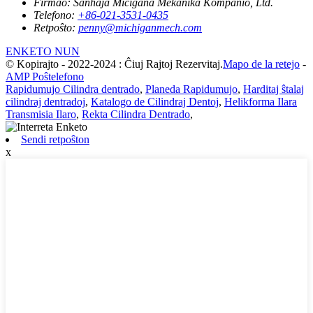
Firmao:
Ŝanhaja Miĉigana Mekanika Kompanio, Ltd.
Telefono:
+86-021-3531-0435
Retpoŝto:
penny@michiganmech.com
ENKETO NUN
© Kopirajto - 2022-2024 : Ĉiuj Rajtoj Rezervitaj.
Mapo de la retejo
-
AMP Poŝtelefono
Rapidumujo Cilindra dentrado
,
Planeda Rapidumujo
,
Harditaj ŝtalaj
cilindraj dentradoj
,
Katalogo de Cilindraj Dentoj
,
Helikforma Ilara
Transmisia Ilaro
,
Rekta Cilindra Dentrado
,
Sendi retpoŝton
x