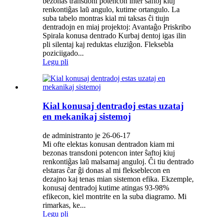
bezonas transdoni potencon inter ŝaftoj kiuj
renkontiĝas laŭ angulo, kutime ortangulo. La
suba tabelo montras kial mi taksas ĉi tiujn
dentradojn en miaj projektoj: Avantaĝo Priskribo
Spirala konusa dentrado Kurbaj dentoj igas ilin
pli silentaj kaj reduktas eluziĝon. Fleksebla
poziciigado...
Legu pli
Kial konusaj dentradoj estas uzataj
en mekanikaj sistemoj
de administranto je 26-06-17
Mi ofte elektas konusan dentradon kiam mi
bezonas transdoni potencon inter ŝaftoj kiuj
renkontiĝas laŭ malsamaj anguloj. Ĉi tiu dentrado
elstaras ĉar ĝi donas al mi flekseblecon en
dezajno kaj tenas mian sistemon efika. Ekzemple,
konusaj dentradoj kutime atingas 93-98%
efikecon, kiel montrite en la suba diagramo. Mi
rimarkas, ke...
Legu pli