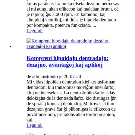
kuras paralele. La unika ofseta dezajno permesas
al mi atingi altan efikecon kaj malaltan bruon, eĉ
je rapidoj ĝis 3.000 rpm. En kamionoj kaj
altrapidaj veturiloj, mi fidas je hipoida dentrado
por kompakta, potenca funkciado. ...
Legu pli
Kompreni hipoidajn dentradojn:
dezajno, avantaĝoj kaj aplikoj
de administranto je 26-07-20
Mi vidas hipoidan dentradon kiel konusforman
dentradon, kiu transdonas moviĝon inter ŝaftoj,
kiuj ne intersekcas. La dentoŝirmilo-ŝafto sidas
delokigita de la dentrada ŝafto, kio distingas ĝin
de spiralaj konusaj dentradoj. Mi trovas ĉi tiun
dezajnon grava ĉar ĝi plibonigas la efikecon de
povotransdono, pritraktas altan tordmomanton,
kaj...
Legu pli