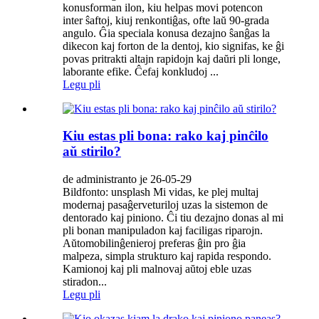
konusforman ilon, kiu helpas movi potencon
inter ŝaftoj, kiuj renkontiĝas, ofte laŭ 90-grada
angulo. Ĝia speciala konusa dezajno ŝanĝas la
dikecon kaj forton de la dentoj, kio signifas, ke ĝi
povas pritrakti altajn rapidojn kaj daŭri pli longe,
laborante efike. Ĉefaj konkludoj ...
Legu pli
Kiu estas pli bona: rako kaj pinĉilo
aŭ stirilo?
de administranto je 26-05-29
Bildfonto: unsplash Mi vidas, ke plej multaj
modernaj pasaĝerveturiloj uzas la sistemon de
dentorado kaj piniono. Ĉi tiu dezajno donas al mi
pli bonan manipuladon kaj faciligas riparojn.
Aŭtomobilinĝenieroj preferas ĝin pro ĝia
malpeza, simpla strukturo kaj rapida respondo.
Kamionoj kaj pli malnovaj aŭtoj eble uzas
stiradon...
Legu pli