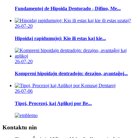
Fundamentoj de Hipoida Dentorado - Difino, Me...
26-07-20
Hipoidaj rapidumujoj: Kio ili estas kaj kie...
26-07-20
Kompreni hipoidajn dentradojn: dezajno, avantaĝoj...
26-07-06
Tipoj, Procezoj, kaj Aplikoj por Be...
Kontaktu nin