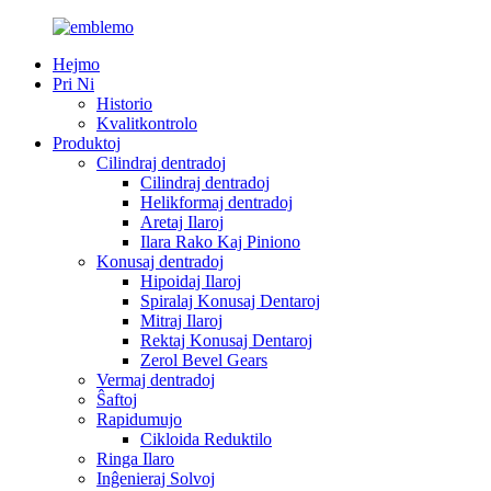
Hejmo
Pri Ni
Historio
Kvalitkontrolo
Produktoj
Cilindraj dentradoj
Cilindraj dentradoj
Helikformaj dentradoj
Aretaj Ilaroj
Ilara Rako Kaj Piniono
Konusaj dentradoj
Hipoidaj Ilaroj
Spiralaj Konusaj Dentaroj
Mitraj Ilaroj
Rektaj Konusaj Dentaroj
Zerol Bevel Gears
Vermaj dentradoj
Ŝaftoj
Rapidumujo
Cikloida Reduktilo
Ringa Ilaro
Inĝenieraj Solvoj