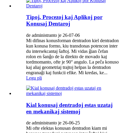
Tipoj, Procezoj kaj Aplikoj por
Konusaj Dentaroj
de administranto je 26-07-06
Mi difinas konusforman dentradon kiel dentradon
kun konusa formo, kiu transdonas potencon inter
du intersekcantaj ŝaftoj. Mi vidas ĝian ĉefan
rolon en ŝanĝo de la direkto de movado kaj
tordmomanto, ofte je 90° angulo. La peĉa konuso
kaj aliaj geometriaj trajtoj helpas la dentradon
engranaĝi kaj funkcii efike. Mi kredas, ke...
Legu pli
Kial konusaj dentradoj estas uzataj
en mekanikaj sistemoj
de administranto je 26-06-25
Mi ofte elektas konusan dentradon kiam mi