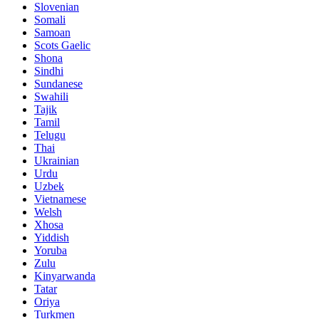
Slovenian
Somali
Samoan
Scots Gaelic
Shona
Sindhi
Sundanese
Swahili
Tajik
Tamil
Telugu
Thai
Ukrainian
Urdu
Uzbek
Vietnamese
Welsh
Xhosa
Yiddish
Yoruba
Zulu
Kinyarwanda
Tatar
Oriya
Turkmen