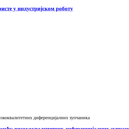
исте у индустријском роботу
омоћу висококвалитетних диференцијалних зупчан