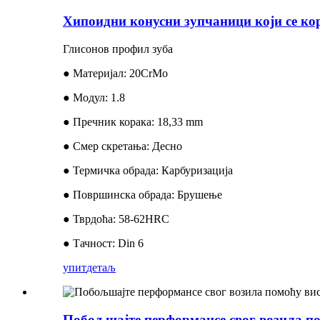
Хипоидни конусни зупчаници који се кор
Глисонов профил зуба
● Материјал: 20CrMo
● Модул: 1.8
● Пречник корака: 18,33 mm
● Смер скретања: Десно
● Термичка обрада: Карбуризација
● Површинска обрада: Брушење
● Тврдоћа: 58-62HRC
● Тачност: Din 6
упит
детаљ
Побољшајте перформансе свог возила п