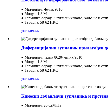
● Материјал: Челик 9310
● Модул: 1-3 М
● Термичка обрада: наугљеничавање, каљење и от
● Тврдоћа: 58-62 HRC
упит
детаљ
Диференцијални зупчаник прилагођен д
● Материјал: челик 8620/ челик 9310
● Модул: 1-3 М
● Термичка обрада: наугљеничавање, каљење и от
● Тврдоћа: 58-62 HRC
упит
детаљ
Кинески добављачи зупчаника и прстена
● Материјал: 20 CrMnTi