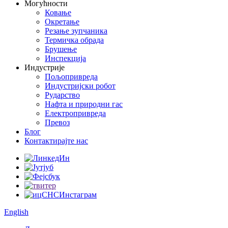
Могућности
Ковање
Окретање
Резање зупчаника
Термичка обрада
Брушење
Инспекција
Индустрије
Пољопривреда
Индустријски робот
Рударство
Нафта и природни гас
Електропривреда
Превоз
Блог
Контактирајте нас
English