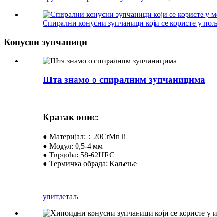
Спирални конусни зупчаници који се користе у пољ
Конусни зупчаници
Шта знамо о спиралним зупчаницима
Кратак опис:
● Материјал:：20CrMnTi
● Модул: 0,5-4 мм
● Тврдоћа: 58-62HRC
● Термичка обрада: Каљење
упит
детаљ