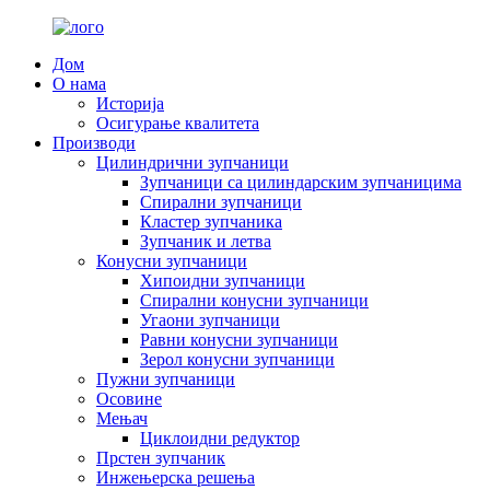
Дом
О нама
Историја
Осигурање квалитета
Производи
Цилиндрични зупчаници
Зупчаници са цилиндарским зупчаницима
Спирални зупчаници
Кластер зупчаника
Зупчаник и летва
Конусни зупчаници
Хипоидни зупчаници
Спирални конусни зупчаници
Угаони зупчаници
Равни конусни зупчаници
Зерол конусни зупчаници
Пужни зупчаници
Осовине
Мењач
Циклоидни редуктор
Прстен зупчаник
Инжењерска решења