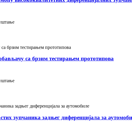
пуштање
обављачу са брзим тестирањем прототипова
пуштање
стих зупчаника задњег диференцијала за аутомоб