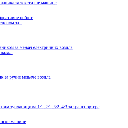
пеном за...
ком...