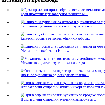
Брзи прототип прилагођеног великог М...
Спирални зупчаник са летвом и зупчаником ...
Кинески добављач прилагођених карбура...
Мењач произвођача из Кине...
Механичко вратило зупчаника кластера...
Вратило зупчаника од легираног челика...
Прилагођени спирални зупчаник који се користи у А
Прилагођени спирални зупчаник за морнари...