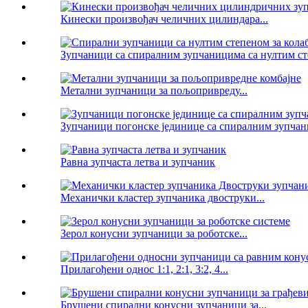
Кинески произвођач челичних цилиндара...
Зупчаници са спиралним зупчаницима са нултим сте
Метални зупчаници за пољопривреду...
Зупчаници погонске јединице са спиралним зупчани
Равна зупчаста летва и зупчаник
Механички кластер зупчаника двоструки...
Зерол конусни зупчаници за роботске...
Прилагођени однос 1:1, 2:1, 3:2, 4...
Брушени спирални конусни зупчаници за...