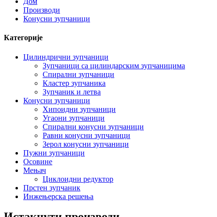
Дом
Производи
Конусни зупчаници
Категорије
Цилиндрични зупчаници
Зупчаници са цилиндарским зупчаницима
Спирални зупчаници
Кластер зупчаника
Зупчаник и летва
Конусни зупчаници
Хипоидни зупчаници
Угаони зупчаници
Спирални конусни зупчаници
Равни конусни зупчаници
Зерол конусни зупчаници
Пужни зупчаници
Осовине
Мењач
Циклоидни редуктор
Прстен зупчаник
Инжењерска решења
Истакнути производи