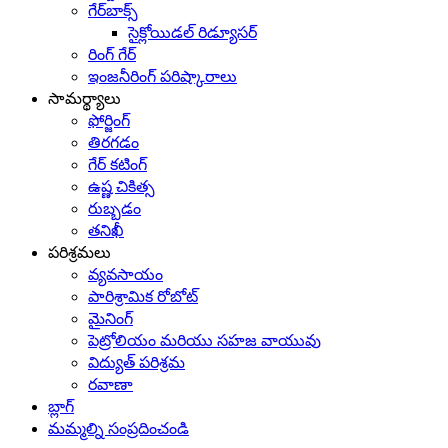
గేర్‌బాక్స్
సైక్లోయిడల్ రిడ్యూసర్
రింగ్ గేర్
ఇంజనీరింగ్ పరిష్కారాలు
సామర్థ్యాలు
ఫోర్జింగ్
తిరగడం
గేర్ కటింగ్
ఉష్ణ చికిత్స
రుబ్బడం
తనిఖీ
పరిశ్రమలు
వ్యవసాయం
పారిశ్రామిక రోబోట్
మైనింగ్
పెట్రోలియం మరియు సహజ వాయువు
విద్యుత్ పరిశ్రమ
రవాణా
బ్లాగ్
మమ్మల్ని సంప్రదించండి