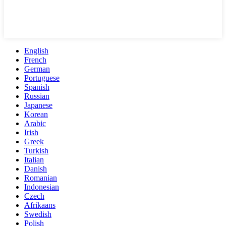
English
French
German
Portuguese
Spanish
Russian
Japanese
Korean
Arabic
Irish
Greek
Turkish
Italian
Danish
Romanian
Indonesian
Czech
Afrikaans
Swedish
Polish