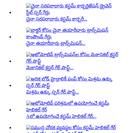
చైనా సరఫరాదారు కస్టమ్ కార్బరీ...
చైనా తయారీదారు ట్రాన్స్‌మిషన్...
మెకానికల్ క్లస్టర్ గేర్ షాఫ్ట్...
మిశ్రమ ఉక్కు స్పర్ గేర్ షాఫ్ట్...
Aలో ఉపయోగించే కస్టమ్ హెలికల్ గేర్...