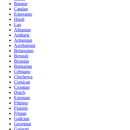
Basque
Catalan
Esperanto
Hindi
Lao
Albanian
Amharic
Armenian
Azerbaijani
Belarusian
Bengali
Bosnian
Bulgarian
Cebuano
Chichewa
Corsican
Croatian
Dutch
Estonian
Filipino
Finnish
Frisian
Galician
Georgian
Gujarati