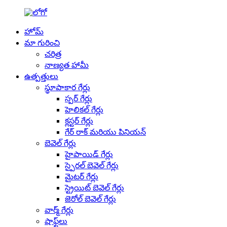
హోమ్
మా గురించి
చరిత్ర
నాణ్యత హామీ
ఉత్పత్తులు
స్థూపాకార గేర్లు
స్పర్ గేర్లు
హెలికల్ గేర్లు
క్లస్టర్ గేర్లు
గేర్ రాక్ మరియు పినియన్
బెవెల్ గేర్లు
హైపాయిడ్ గేర్లు
స్పైరల్ బెవెల్ గేర్లు
మైటర్ గేర్లు
స్ట్రెయిట్ బెవెల్ గేర్లు
జెరోల్ బెవెల్ గేర్లు
వార్మ్ గేర్లు
షాఫ్ట్‌లు