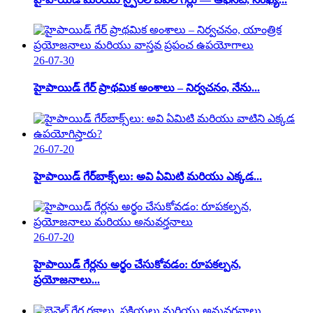
26-07-30
హైపాయిడ్ గేర్ ప్రాథమిక అంశాలు – నిర్వచనం, నేను...
26-07-20
హైపాయిడ్ గేర్‌బాక్స్‌లు: అవి ఏమిటి మరియు ఎక్కడ...
26-07-20
హైపాయిడ్ గేర్లను అర్థం చేసుకోవడం: రూపకల్పన,
ప్రయోజనాలు...