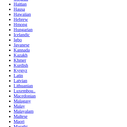
Haitian
Hausa
Hawaiian
Hebrew
Hmong
Hungarian
Icelandic
Igbo
Javanese
Kannada
Kazakh
Khmer
Kurdish
Kyrgyz
Latin
Latvian
Lithuanian
Luxembou..
Macedonian
Malagasy
Malay
Malayalam
Maltese
Maori
Marathi