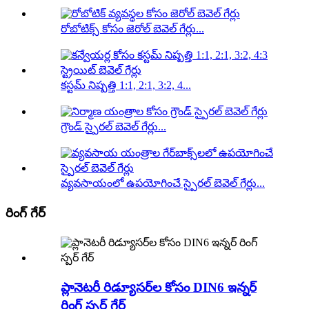
రోబోటిక్స్ కోసం జెరోల్ బెవెల్ గేర్లు...
కస్టమ్ నిష్పత్తి 1:1, 2:1, 3:2, 4...
గ్రౌండ్ స్పైరల్ బెవెల్ గేర్లు...
వ్యవసాయంలో ఉపయోగించే స్పైరల్ బెవెల్ గేర్లు...
రింగ్ గేర్
ప్లానెటరీ రిడ్యూసర్‌ల కోసం DIN6 ఇన్నర్
రింగ్ స్పర్ గేర్