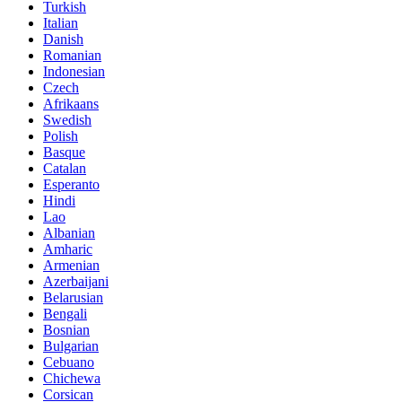
Turkish
Italian
Danish
Romanian
Indonesian
Czech
Afrikaans
Swedish
Polish
Basque
Catalan
Esperanto
Hindi
Lao
Albanian
Amharic
Armenian
Azerbaijani
Belarusian
Bengali
Bosnian
Bulgarian
Cebuano
Chichewa
Corsican