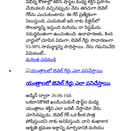
విభిన్న కోణాల్లో కలిసే షాఫ్ట్‌ల మధ్య శక్తిని ప్రసారం
చేయవలసి వచ్చినప్పుడు నేను తరచుగా బెవెల్
గేర్‌ను ఎంచుకుంటాను. ఈ గేర్ ప్రత్యేకంగా
నిలుస్తుంది, ఎందుకంటే ఇది నాకు డిజైన్‌లో
సౌలభ్యాన్ని ఇస్తుంది మరియు నా సిస్టమ్‌ను
సమర్థవంతంగా ఉంచుతుంది. ఉదాహరణకు, కింద
చార్టులో చూపిన విధంగా, బెవెల్ గేర్లు సాధారణంగా
93-98% సామర్థ్యాన్ని సాధిస్తాయి. నేను గమనించేది
ఏమిటంటే...
మరింత చదవండి
యంత్రాలలో బెవెల్ గేర్లు ఎలా పనిచేస్తాయి
అడ్మిన్ ద్వారా 26-06-16న
ఒకదానికొకటి ఖండించుకునే షాఫ్ట్‌ల మధ్య
యంత్రాలు శక్తిని ఎలా బదిలీ చేస్తాయో నేను
చూసినప్పుడు, బెవెల్ గేర్ ఒక కీలక పాత్ర
పోషిస్తుందని నాకు అనిపిస్తుంది. దాని శంఖాకార
ఆకృతి భ్రమణ అక్షాన్ని మార్చడానికి మరియు