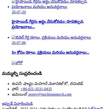
26-07-20
హైపాయిడ్ గేర్లను అర్థం చేసుకోవడం: రూపకల్పన,
ప్రయోజనాలు...
26-07-06
Be కోసం రకాలు, ప్రక్రియలు మరియు అనువర్తనాలు...
మమ్మల్ని సంప్రదించండి
కంపెనీ:
షాంఘై మిచిగాన్ మెకానికల్ కో., లిమిటెడ్.
ఫోన్:
+86-021-3531-0435
ఇమెయిల్:
penny@michiganmech.com
ఇప్పుడే విచారించండి
© కాపీరైట్ - 2022-2024 : సర్వ హక్కులు సంరక్షించబడినవి.
సైట్‌మ్యాప్
-