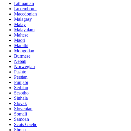
Lithuanian
Luxembou..
Macedonian
Malagasy
Malay
Malayalam
Maltese
Maori
Marathi
Mongolian
Burmese
Nepali
Norwegian
Pashto
Persian
Punjabi
Serbian
Sesotho
Sinhala
Slovak
Slovenian
Somali
Samoan
Scots Gaelic
Shona