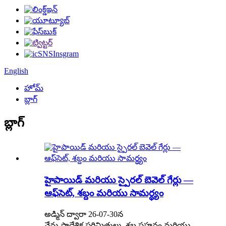
English
హోమ్
బ్లాగ్
బ్లాగ్
హైపాయిడ్ మరియు స్పైరల్ బెవెల్ గేర్లు —
ఆఫ్‌సెట్, శబ్దం మరియు సామర్థ్యం
అడ్మిన్ ద్వారా 26-07-30న
నేను ప్రాదేశిక పరిమితులు, శబ్ద సహనం మరియు