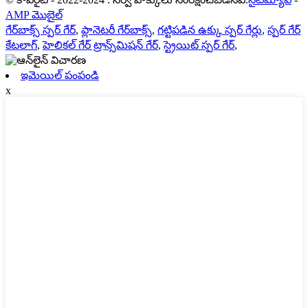
AMP మొబైల్
గేర్‌బాక్స్ స్పర్ గేర్
,
ప్లానెటరీ గేర్‌బాక్స్
,
గట్టిపడిన ఉక్కు స్పర్ గేర్లు
,
స్పర్ గేర్
కేటలాగ్
,
హెలికల్ గేర్ ట్రాన్స్‌మిషన్ గేర్
,
స్ట్రెయిట్ స్పర్ గేర్
,
ఇమెయిల్ పంపండి
x