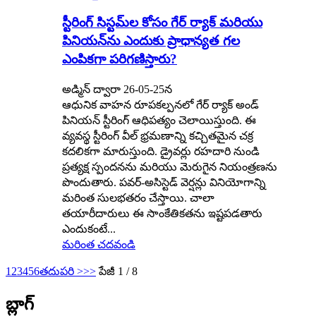
స్టీరింగ్ సిస్టమ్‌ల కోసం గేర్ ర్యాక్ మరియు
పినియన్‌ను ఎందుకు ప్రాధాన్యత గల
ఎంపికగా పరిగణిస్తారు?
అడ్మిన్ ద్వారా 26-05-25న
ఆధునిక వాహన రూపకల్పనలో గేర్ ర్యాక్ అండ్
పినియన్ స్టీరింగ్ ఆధిపత్యం చెలాయిస్తుంది. ఈ
వ్యవస్థ స్టీరింగ్ వీల్ భ్రమణాన్ని కచ్చితమైన చక్ర
కదలికగా మారుస్తుంది. డ్రైవర్లు రహదారి నుండి
ప్రత్యక్ష స్పందనను మరియు మెరుగైన నియంత్రణను
పొందుతారు. పవర్-అసిస్టెడ్ వెర్షన్లు వినియోగాన్ని
మరింత సులభతరం చేస్తాయి. చాలా
తయారీదారులు ఈ సాంకేతికతను ఇష్టపడతారు
ఎందుకంటే...
మరింత చదవండి
1
2
3
4
5
6
తదుపరి >
>>
పేజీ 1 / 8
బ్లాగ్