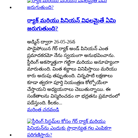
ర్యాక్ మరియు పినియన్ విఫలమైతే ఏమి
జరుగుతుంది?
అడ్మిన్ ద్వారా 26-05-26న
పాడైపోయిన గేర్ ర్యాక్ అండ్ పినియన్ ఎంత
ప్రమాదకరమో నేను స్వయంగా అనుభవించాను.
స్టీరింగ్ అకస్మాత్తుగా గట్టిగా మరియు అనూహ్యంగా
మారుతుంది. వింత శబ్దాలు వినిపిస్తాయి మరియు
కారు అదుపు తప్పుతుంది. చిన్నపాటి లక్షణాలు
కూడా త్వరగా పూర్తి నియంత్రణ కోల్పోయేలా
చేస్తాయని అధ్యయనాలు చెబుతున్నాయి. ఈ
సంకేతాలను విస్మరించడం నా భద్రతను ప్రమాదంలో
పడేస్తుంది. కీలకం...
మరింత చదవండి